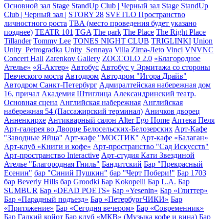
Основной зал
Stage StandUp Club | Черный зал
Stage StandUp
Club | Черный зал |
STORY 28
SVETLO Пространство
личностного роста
TBA (место проведения будет указано
позднее)
TEATR 101
TGA
The park
The Place
The Right Place
Tillander
Tommy Lee
TONES NIGHT CLUB
TRIGLINKI
Union
Unity_Petrogradka
Unity_Sennaya
Villa Zima-Лeto
Vinci
VNVNC
Concert Hall
Zarenkov Gallery
ZOCCOLO 2.0
«Благородное
Ателье»
«Я-Актер»
Автобус
Автобус у Эрмитажа со стороны
Певческого моста
Автодром
Автодром "Игора Драйв"
Автодром Санкт-Петербург
Адмиралтейская набережная дом
16, причал
Академия Штиглица
Александринский театр.
Основная сцена
Английская набережная
Английская
набережная 54 (Пассажирский терминал)
Аничков дворец
Анненкирхе
Антикварный салон Alter Ego Home
Аптека Пеля
Арт-галерея во Дворце Белосельских-Белозерских
Арт-Кафе
"Заводные Яйца"
Арт-кафе "МОСТИК"
Арт-кафе «Балаган»
Арт-клуб «Книги и кофе»
Арт-пространство "Сад Искусств"
Арт-пространство Interactive
Арт-студия Кати Звездиной
Ателье "Благородная Гниль"
Бандитский
Бар "Прекрасный
Есенин"
бар "Синий Пушкин"
бар "Черт Побери!"
Бар 1703
бар Beverly Hills
бар Groodki
Бар Kokopelli
Бар L.A.
Бар
SUMBUR
Бар «DEAD POETS»
Бар «Yesenin»
Бар «Глиттер»
Бар «Парадный подъезд»
Бар «ПетербургЧИКИ»
Бар
«Притяжение»
Бар «Сегодня вечером»
Бар «Современник»
Бар Гадкий койот
Бар клуб «МКВ» (Музыка кофе и вина)
Бар