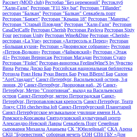
Рассвет (MOD club)
Рестобар "Без церемоний"
Рестоклуб
"Хали-Гали"
Ресторан "F11 Sky bar"
Ресторан "Tillander"
ресторан "Балкан"
Ресторан "Балкан" Севкабель порт
Ресторан "Баязет"
Ресторан "Крыша 18"
Ресторан "Манеры"
Ресторан "Старый Пловдив"
Ресторан "Хали-Гали"
Ресторан
CasaDeiCaffe
Ресторан Cherish
Ресторан Pavlova
Ресторан Sixty
Four
ресторан Unity
Ресторан Wine&Dine
Ресторан «Cherish»
ресторан «La Vue»
ресторан «Антресоль и Перец»
Ресторан
«Большая кухня»
Ресторан «Дворянское собрание»
Ресторан
«Петров-Водкин»
Ресторан «Чайковский»
Ресторан «Этаж
41»
Ресторан Вернисаж
Ресторан Магадан
Ресторан Суарэ
Ресторан “Fiolet”
Ресторан-винотека FeelingWine'S by Чувство
Вина
Ритмы Диско Бар
Российская национальная библиотека
Ротонда
Роял Нева
Руки Вверх Бар
Руки ВВерх! Бар
Салон
"АртСтандарт"
Санкт-Петербург, Васильевский остров, 3-я
линия, 20
Санкт-Петербург, Дворцовая наб., 26
Санкт-
Петербург, Метро "Спортивная", выход на Васильевский
остров
Санкт-Петербург, метро Петроградская
Санкт-
Петербург, Петропавловская крепость
Санкт-Петербург, Театр
Локус СПб chechevitsa loft
Санкт-Петербургский Планетарий
Санкт-Петербургское музыкальное училище имени Н.А.
Римского-Корсакова
Святодуховский культурный центр
Александро-Невской Лавры
Севкабель Порт
Семейная
сыроварня Михаила Ананьева
СК "Юбилейный"
СКА Арена
СКЦ "Буревестник"
соборная мечеть
СОН
СПб ГБУ «Дом