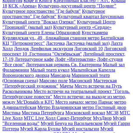
Коринтия
Кофе и Книги
Креативный кластер – АТС
Крыша
18
КСК «Арена»
Культурно-досуговый центр "Подвиг"
Культурное пространство "Где бабуля"
Культурное
пространство" Где бабуля"
Культурный квартал Брусницын
Культурный центр "Вокзал Озерки"
Культурный Центр
"Троицкий" (малый зал)
Культурный центр «Сердце»
Культурный центр Елены Образцовой
Кунсткамера
Курляндская ул., 49 , ближайшая станция метро Балтийская
КЦ "Петроконгресс"
Ласточка
Ласточка (малый зал)
Лахта
Холл
Лендок
Ленфильм экскурсия
Лиговский 10
Лиговский
проспект 10 .Гостиница "Октябрьская"
Литейный проспект,
17-19
Литературное кафе
Лофт «Интерактив»
Лофт-студия
"Все свои"
Лютеранская церковь Св. Екатерины
Малый зал
Филармонии
Малый театр кукол
Мальтийская Капелла
Воронцовского дворца
Мансарда
Мариинский театр
(Основная сцена)
Марсово поле
Масонский
Мастерская
"Петербургский художник"
Мачты
Место встречи на Путь
Раскольникова
Место встречи на театральный проект "Гоголь.
Петербургские повести"
Место встречи: на выходе из метро,
между Mc'Donalds и KFC
Место начало: метро Парнас
метро
Адмиралтейская
Метро Владимирская
метро Гостиный двор
Мистика
Мистика Петербурга
Московский вокзал
МС38
МТС
Live Холл
МТС Live Холл Санкт-Петербург
МузДвор
Музей
"Вселенная воды"
Музей Бенуа на Васильевском
Музей Гарри
Поттера
Музей Карла Буллы
Музей ностальгии
Музей