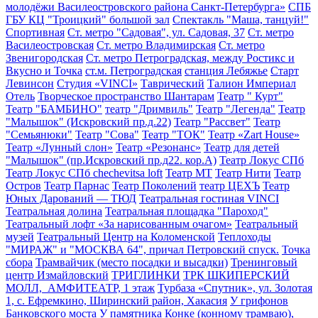
молодёжи Василеостровского района Санкт-Петербурга»
СПБ
ГБУ КЦ "Троицкий" большой зал
Спектакль "Маша, танцуй!"
Спортивная
Ст. метро "Садовая", ул. Садовая, 37
Ст. метро
Василеостровская
Ст. метро Владимирская
Ст. метро
Звенигородская
Ст. метро Петроградская, между Ростикс и
Вкусно и Точка
ст.м. Петроградская
станция Лебяжье
Старт
Левинсон
Студия «VINCI»
Таврический
Талион Империал
Отель
Творческое пространство Шантарам
Театр " Курт"
Театр "БАМБИНО"
театр "Дримвиль"
Театр "Легенда"
Театр
"Малышок" (Искровский пр.д.22)
Театр "Рассвет"
Театр
"Семьянюки"
Театр "Сова"
Театр "ТОК"
Театр «Zart House»
Театр «Лунный слон»
Театр «Резонанс»
Театр для детей
"Малышок" (пр.Искровский пр.д22. кор.А)
Театр Локус СПб
Театр Локус СПб chechevitsa loft
Театр МТ
Театр Нити
Театр
Остров
Театр Парнас
Театр Поколений
театр ЦЕХЪ
Театр
Юных Дарований — ТЮД
Театральная гостиная VINCI
Театральная долина
Театральная площадка "Пароход"
Театральный лофт «За нарисованным очагом»
Театральный
музей
Театральный Центр на Коломенской
Теплоходы
"МИРАЖ" и "МОСКВА 64", причал Петровский спуск.
Точка
сбора
Трамвайчик (место посадки и высадки)
Тренинговый
центр Измайловский
ТРИГЛИНКИ
ТРК ШКИПЕРСКИЙ
МОЛЛ, АМФИТЕАТР, 1 этаж
Турбаза «Спутник», ул. Золотая
1, с. Ефремкино, Ширинский район, Хакасия
У грифонов
Банковского моста
У памятника Конке (конному трамваю),