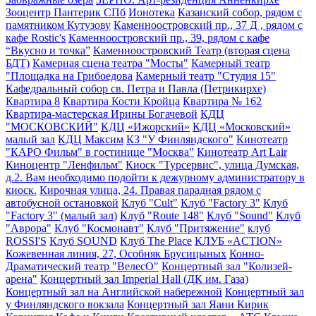
Зооцентр Пантерик СПб
Ионотека
Казанский собор, рядом с
памятником Кутузову
Каменноостровский пр., 37 Д , рядом с
кафе Rostic's
Каменноостровский пр., 39, рядом с кафе
“Вкусно и точка”
Каменноостровский Театр (вторая сцена
БДТ)
Камерная сцена театра "Мосты"
Камерный театр
"Площадка на Грибоедова
Камерный театр "Студия 15"
Кафедральный собор св. Петра и Павла (Петрикирхе)
Квартира 8
Квартира Кости Кройца
Квартира № 162
Квартира-мастерская Ирины Богачевой
КДЦ
"МОСКОВСКИЙ"
КДЦ «Ижорский»
КДЦ «Московский»
малый зал
КДЦ Максим
КЗ "У Финляндского"
Кинотеатр
"КАРО Фильм" в гостинице "Москва"
Кинотеатр Art Lair
Киноцентр "Ленфильм"
Киоск "Турсервис", улица Думская,
д.2. Вам необходимо подойти к дежурному администратору в
киоск.
Кирочная улица, 24. Правая парадная рядом с
автобусной остановкой
Клуб "Cult"
Клуб "Factory 3"
Клуб
"Factory 3" (малый зал)
Клуб "Route 148"
Клуб "Sound"
Клуб
"Аврора"
Клуб "Космонавт"
Клуб "Притяжение"
клуб
ROSSI'S
Клуб SOUND
Клуб The Place
КЛУБ «ACTION»
Кожевенная линия, 27, Особняк Брусицыных
Конно-
Драматический театр "ВелесО"
Концертный зал "Колизей-
арена"
Концертный зал Imperial Hall (ДК им. Газа)
Концертный зал на Английской набережной
Концертный зал
у Финляндского вокзала
Концертный зал Яани Кирик