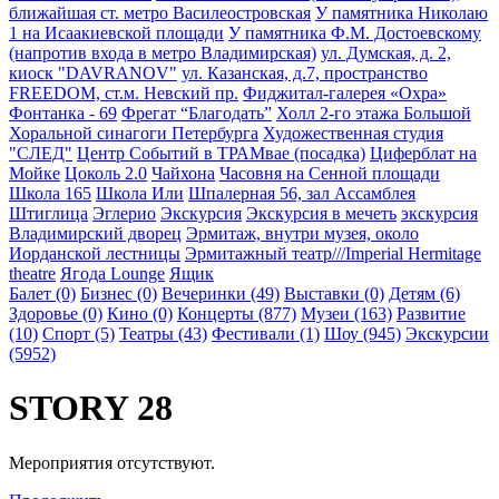
ближайшая ст. метро Василеостровская
У памятника Николаю
1 на Исаакиевской площади
У памятника Ф.М. Достоевскому
(напротив входа в метро Владимирская)
ул. Думская, д. 2,
киоск "DAVRANOV"
ул. Казанская, д.7, пространство
FREEDOM, ст.м. Невский пр.
Фиджитал-галерея «Охра»
Фонтанка - 69
Фрегат “Благодать”
Холл 2-го этажа Большой
Хоральной синагоги Петербурга
Художественная студия
"СЛЕД"
Центр Событий в ТРАМвае (посадка)
Циферблат на
Мойке
Цоколь 2.0
Чайхона
Часовня на Сенной площади
Школа 165
Школа Или
Шпалерная 56, зал Ассамблея
Штиглица
Эглерио
Экскурсия
Экскурсия в мечеть
экскурсия
Владимирский дворец
Эрмитаж, внутри музея, около
Иорданской лестницы
Эрмитажный театр///Imperial Hermitage
theatre
Ягода Lounge
Ящик
Балет (0)
Бизнес (0)
Вечеринки (49)
Выставки (0)
Детям (6)
Здоровье (0)
Кино (0)
Концерты (877)
Музеи (163)
Развитие
(10)
Спорт (5)
Театры (43)
Фестивали (1)
Шоу (945)
Экскурсии
(5952)
STORY 28
Мероприятия отсутствуют.