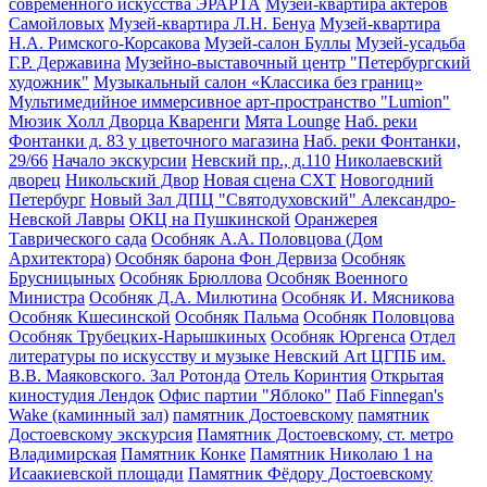
современного искусства ЭРАРТА
Музей-квартира актёров
Самойловых
Музей-квартира Л.Н. Бенуа
Музей-квартира
Н.А. Римского-Корсакова
Музей-салон Буллы
Музей-усадьба
Г.Р. Державина
Музейно-выставочный центр "Петербургский
художник"
Музыкальный салон «Классика без границ»
Мультимедийное иммерсивное арт-пространство "Lumion"
Мюзик Холл Дворца Кваренги
Мята Lounge
Наб. реки
Фонтанки д. 83 у цветочного магазина
Наб. реки Фонтанки,
29/66
Начало экскурсии
Невский пр., д.110
Николаевский
дворец
Никольский Двор
Новая сцена СХТ
Новогодний
Петербург
Новый Зал ДПЦ "Святодуховский" Александро-
Невской Лавры
ОКЦ на Пушкинской
Оранжерея
Таврического сада
Особняк А.А. Половцова (Дом
Архитектора)
Особняк барона Фон Дервиза
Особняк
Брусницыных
Особняк Брюллова
Особняк Военного
Министра
Особняк Д.А. Милютина
Особняк И. Мясникова
Особняк Кшесинской
Особняк Пальма
Особняк Половцова
Особняк Трубецких-Нарышкиных
Особняк Юргенса
Отдел
литературы по искусству и музыке Невский Art ЦГПБ им.
В.В. Маяковского. Зал Ротонда
Отель Коринтия
Открытая
киностудия Лендок
Офис партии "Яблоко"
Паб Finnegan's
Wake (каминный зал)
памятник Достоевскому
памятник
Достоевскому экскурсия
Памятник Достоевскому, ст. метро
Владимирская
Памятник Конке
Памятник Николаю 1 на
Исаакиевской площади
Памятник Фёдору Достоевскому