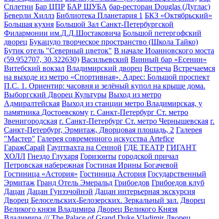
Сплетни
Бар ЦПР
БАР ШУБА
бар-ресторан Douglas (Дуглас)
Беверли Хиллз
Библиотека Планетария 1
БКЗ «Октябрьский»
Большая кухня
Большой Зал Санкт-Петербургской
Филармонии им.Д.Д.Шостаковича
Большой петергофский
дворец
Букацудо творческое пространство (Школа Тайко)
Бутик отель "Северный цветок"
В начале Иоанновского моста
(59.952707, 30.322630)
Васильевский
Винный бар «Есенин»
Витебский вокзал
Владимирский дворец
Встреча
Встречаемся
на выходе из метро «Спортивная». Адрес: Большой проспект
П.С. 1. Ориентир: часовня и зелёный купол на крыше дома.
Выборгский Дворец Культуры
Выход из метро
Адмиралтейская
Выход из станции метро Владимирская, у
памятника Достоевскому
г. Санкт-Петербург Ст. метро
Звенигородская
г. Санкт-Петербург Ст. метро Чернышевская
г.
Санкт-Петербург, Эрмитаж, Дворцовая площадь, 2
Галерея
"Мастер"
Галерея современного искусства Artefice
ГаражСарай
Гауптвахта на Сенной
ГДЕ ТЕАТР
ГИГАНТ
ХОЛЛ
Гнездо Глухаря
Горизонты
городской причал
Петровская набережная
Гостиная Ирины Богачевой
Гостиница «Астория»
Гостиница Астория
Государственный
Эрмитаж
Гранд Отель Эмеральд
Грибоедов
Грибоедов клуб
Дацан
Дацан Гунзэчойнэй
Дацан интерьерная экскурсия
Дворец Белосельских-Белозерских. Зеркальный зал.
Дворец
Великого князя Владимира
Дворец Великого Князя
Владимира /// The Palace of Grand Duke Vladimir
Дворец