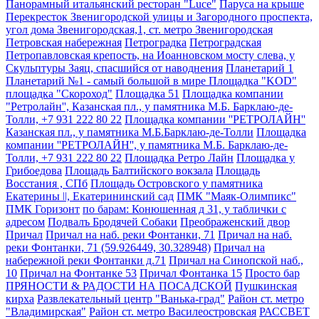
Панорамный итальянский ресторан "Luce"
Паруса на крыше
Перекресток Звенигородской улицы и Загородного проспекта,
угол дома Звенигородская,1, ст. метро Звенигородская
Петровская набережная
Петроградка
Петроградская
Петропавловская крепость, на Иоанновском мосту слева, у
Скульптуры Заяц, спасшийся от наводнения
Планетарий 1
Планетарий №1 - самый большой в мире
Площадка "KOD"
площадка "Скороход"
Площадка 51
Площадка компании
"Ретролайн'', Казанская пл., у памятника М.Б. Барклаю-де-
Толли, +7 931 222 80 22
Площадка компании ''РЕТРОЛАЙН''
Казанская пл., у памятника М.Б.Барклаю-де-Толли
Площадка
компании ''РЕТРОЛАЙН'', у памятника М.Б. Барклаю-де-
Толли, +7 931 222 80 22
Площадка Ретро Лайн
Площадка у
Грибоедова
Площадь Балтийского вокзала
Площадь
Восстания , СПб
Площадь Островского у памятника
Екатерины ǀǀ, Екатерининский сад
ПМК "Маяк-Олимпикс"
ПМК Горизонт
по барам: Конюшенная д 31, у таблички с
адресом
Подвалъ Бродячей Собаки
Преображенский двор
Причал
Причал на наб. реки Фонтанки, 71
Причал на наб.
реки Фонтанки, 71 (59.926449, 30.328948)
Причал на
набережной реки Фонтанки д.71
Причал на Синопской наб.,
10
Причал на Фонтанке 53
Причал Фонтанка 15
Просто бар
ПРЯНОСТИ & РАДОСТИ НА ПОСАДСКОЙ
Пушкинская
кирха
Развлекательный центр "Ванька-град"
Район ст. метро
"Владимирская"
Район ст. метро Василеостровская
РАССВЕТ