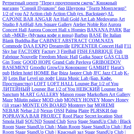
Ретритный центр
"Перед прочтением сжечь" Книжный
магазин
"Синий Пушкин" бар Шнурова
"Театр Монплезир"
1/2 of you
A2
Action club
Action Club (ex. Backstage)
AL
CAPONE BAR
ANGAR
Art Hall Gold
Art Lab Medovarus
Art
Studio 8
ArtHall
Arts Square Gallery
Atelier Noble Rot
Aurora
Concert Hall
Aurora Concert Hall x Homies
BANANA PARK
Bar
club «МКВ» (Музыка кофе и вина)
Barbus
BASE
Be Italian
Blank
Buddha-Bar
CABINET ABSTRACT
COM.NATA
Commode
DAA EXPO
Dreamville
EPICENTER Concert Hall
F11
Sky bar
FACTORY
Factory 3
FireBall
FISH FABRIQUE
Fish
Fabrique Nouvelle
Freedom Music Hall
Gaika Space
GÁS CLUB
Gin Tonic
GOOD HOPE
Grand Cafe Pavlova
GRIBOEDOV
BASEMENT
Groodki
GrowUp Коворкинг
GАМБИТ
Harat’s
pub
Helen hotel
HOMIE Bar
Ibiza
Jagger Club
JFC Jazz CLub
K-
30
Leps Bar
Level up лофт
Linza Music Lab (Бар. Кафе.
Пространство)
LOFT
LOFT HALL
Lounge Bar 1/2 of You
ЛИТЕЙНЫЙ
Lounge Bar 1/2 of You НЕВСКИЙ
Lounge bar
Sanctum
M.ART GALLERY
Maison rouge
Markofken Art Gallery
Maze
Milutin palace
MOD club
MONEY HONEY
Money Honey
(1й этаж)
MONTE ON BOARD
Monterey bar
MOREMI
NEBAR
Nebar 2.0
Nexus
OSSI
Palma
Plaire
PLЯSKИ бар
POPRAVKA BAR
PROJECT
Roof Place
Secret location
Shot
Smola Hall
SOUND
Sound Club
Sova
Stage StandUp Club | Black
Room
Stage StandUp Club | Main Room
Stage StandUp Club | Red
Room
Stage StandUp Club | Красный зал
Stage StandUp Club |