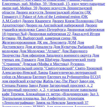
Елисеевых, наб. Мойки, 59 / Невский, 15, вход через парадные
двери наб. Мойки, 59
Дворец искусств Ленинградской
области
Дворец искусств Ленинградской области (ДК
Горького) /// Palace of Arts of the Leningrad region (DK
A.M.Gorky)
Дворец Кваренги
Дворец Князя Половцова (Дом
Архитектора)
Дворец на Английской набережной
Дворец
учащейся молодежи Санкт-Петербурга
Дворцовая набережная
18 (причал №4)
Дворцовая набережная 22
Джаз-клуб Игоря
Бутмана
ДК Выборгский, камерная сцена
ДК
Железнодорожников
ДК им. Ленсовета
ДОМ
Дом
Достоевского
Дом журналиста
Дом Культуры Рыбацкий
Дом
молодежи
Дом Молодежи "Атлант"
Дом Народного
Творчества
Дом офицеров Западного военного округа
Дом
ученых им. Горького
Дом Шрёдера
Драматический театр
"Странник"
Думская (Мифы и Мистика)
Духовно-
Просветительский центр "Святодуховский" Свято-Троицкой
Александро-Невской Лавры
Евангелическо-лютеранский
собор св.Михаила
Евгенич
Евгенич на Рубинштейна
ЕСОД
дом еврейской культуры
Жабль (экс-The Place)
Завод им.
Степана Разина
Завод Разин
Загородный проспект, д. 2
Загородный проспект, д. 2, у ограждения возле павильона
кафе Теремок. Ближайшая ст. метро «Владимирская»
Зал 3.
Театральная площадка.
Зал Амфитеатр, технопарк
«Ленполиграфмаш»
Замок на Невском
Заневский 37
Заовражные озера
ЗЕРНО. Арт-резиденция Анненкирхе