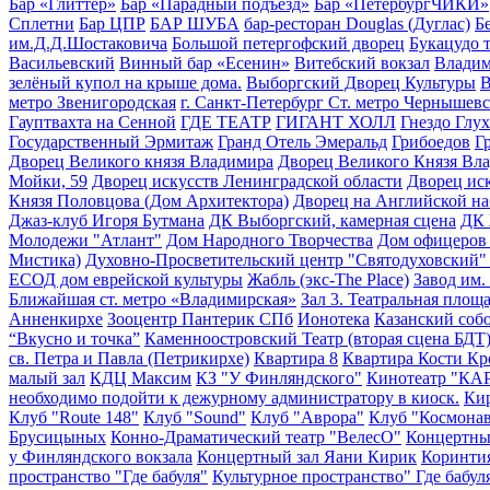
Бар «Глиттер»
Бар «Парадный подъезд»
Бар «ПетербургЧИКИ»
Сплетни
Бар ЦПР
БАР ШУБА
бар-ресторан Douglas (Дуглас)
Б
им.Д.Д.Шостаковича
Большой петергофский дворец
Букацудо 
Васильевский
Винный бар «Есенин»
Витебский вокзал
Владим
зелёный купол на крыше дома.
Выборгский Дворец Культуры
В
метро Звенигородская
г. Санкт-Петербург Ст. метро Чернышевс
Гауптвахта на Сенной
ГДЕ ТЕАТР
ГИГАНТ ХОЛЛ
Гнездо Глух
Государственный Эрмитаж
Гранд Отель Эмеральд
Грибоедов
Г
Дворец Великого князя Владимира
Дворец Великого Князя Влад
Мойки, 59
Дворец искусств Ленинградской области
Дворец иск
Князя Половцова (Дом Архитектора)
Дворец на Английской н
Джаз-клуб Игоря Бутмана
ДК Выборгский, камерная сцена
ДК 
Молодежи "Атлант"
Дом Народного Творчества
Дом офицеров 
Мистика)
Духовно-Просветительский центр "Святодуховский"
ЕСОД дом еврейской культуры
Жабль (экс-The Place)
Завод им.
Ближайшая ст. метро «Владимирская»
Зал 3. Театральная площа
Анненкирхе
Зооцентр Пантерик СПб
Ионотека
Казанский собо
“Вкусно и точка”
Каменноостровский Театр (вторая сцена БДТ
св. Петра и Павла (Петрикирхе)
Квартира 8
Квартира Кости Кр
малый зал
КДЦ Максим
КЗ "У Финляндского"
Кинотеатр "КАР
необходимо подойти к дежурному администратору в киоск.
Кир
Клуб "Route 148"
Клуб "Sound"
Клуб "Аврора"
Клуб "Космона
Брусицыных
Конно-Драматический театр "ВелесО"
Концертный
у Финляндского вокзала
Концертный зал Яани Кирик
Коринти
пространство "Где бабуля"
Культурное пространство" Где бабул