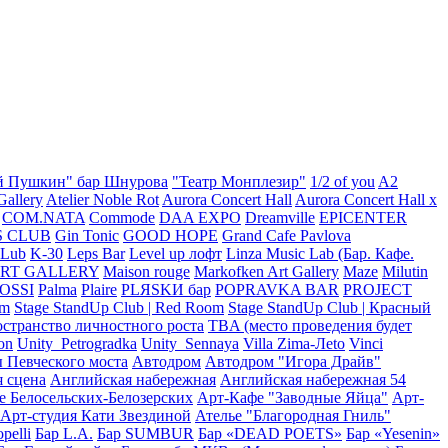
й Пушкин" бар Шнурова
"Театр Монплезир"
1/2 of you
A2
Gallery
Atelier Noble Rot
Aurora Concert Hall
Aurora Concert Hall x
COM.NATA
Commode
DAA EXPO
Dreamville
EPICENTER
S CLUB
Gin Tonic
GOOD HOPE
Grand Cafe Pavlova
CLub
K-30
Leps Bar
Level up лофт
Linza Music Lab (Бар. Кафе.
RT GALLERY
Maison rouge
Markofken Art Gallery
Maze
Milutin
OSSI
Palma
Plaire
PLЯSKИ бар
POPRAVKA BAR
PROJECT
om
Stage StandUp Club | Red Room
Stage StandUp Club | Красный
транство личностного роста
TBA (место проведения будет
on
Unity_Petrogradka
Unity_Sennaya
Villa Zima-Лeto
Vinci
 Певческого моста
Автодром
Автодром "Игора Драйв"
я сцена
Английская набережная
Английская набережная 54
е Белосельских-Белозерских
Арт-Кафе "Заводные Яйца"
Арт-
Арт-студия Кати Звездиной
Ателье "Благородная Гниль"
pelli
Бар L.A.
Бар SUMBUR
Бар «DEAD POETS»
Бар «Yesenin»