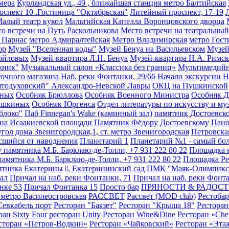
мера
Курляндская ул., 49 , ближайшая станция метро Балтийская
оспект 10 .Гостиница "Октябрьская"
Литейный проспект, 17-19
алый театр кукол
Мальтийская Капелла Воронцовского дворца
о встречи на Путь Раскольникова
Место встречи на театральный
о Парнас
метро Адмиралтейская
Метро Владимирская
метро Гост
ор
Музей "Вселенная воды"
Музей Бенуа на Васильевском
Музей
мойловых
Музей-квартира Л.Н. Бенуа
Музей-квартира Н.А. Римск
жник"
Музыкальный салон «Классика без границ»
Мультимедийн
точного магазина
Наб. реки Фонтанки, 29/66
Начало экскурсии
Н
тодуховский" Александро-Невской Лавры
ОКЦ на Пушкинской
ыных
Особняк Брюллова
Особняк Военного Министра
Особняк 
ышкиных
Особняк Юргенса
Отдел литературы по искусству и му
блоко"
Паб Finnegan's Wake (каминный зал)
памятник Достоевск
на Исаакиевской площади
Памятник Фёдору Достоевскому
Пано
гол дома Звенигородская,1, ст. метро Звенигородская
Петровска
асшийся от наводнения
Планетарий 1
Планетарий №1 - самый бо
у памятника М.Б. Барклаю-де-Толли, +7 931 222 80 22
Площадка к
мятника М.Б. Барклаю-де-Толли, +7 931 222 80 22
Площадка Ре
тника Екатерины ǀǀ, Екатерининский сад
ПМК "Маяк-Олимпикс
ал
Причал на наб. реки Фонтанки, 71
Причал на наб. реки Фонта
нке 53
Причал Фонтанка 15
Просто бар
ПРЯНОСТИ & РАДОС
. метро Василеостровская
РАССВЕТ
Рассвет (MOD club)
Рестобар
Севкабель порт
Ресторан "Баязет"
Ресторан "Крыша 18"
Рестора
ран Sixty Four
ресторан Unity
Ресторан Wine&Dine
Ресторан «Che
сторан «Петров-Водкин»
Ресторан «Чайковский»
Ресторан «Эта