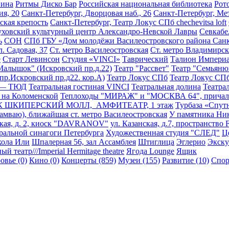
Вина
Ритмы Диско Бар
Российская национальная библиотека
Рот
ия, 20
Санкт-Петербург, Дворцовая наб., 26
Санкт-Петербург, Ме
ская крепость
Санкт-Петербург, Театр Локус СПб chechevitsa loft
уховский культурный центр Александро-Невской Лавры
Севкабе
ь
СОН
СПб ГБУ «Дом молодёжи Василеостровского района Санк
л. Садовая, 37
Ст. метро Василеостровская
Ст. метро Владимирск
е
Старт Левинсон
Студия «VINCI»
Таврический
Талион Империа
Малышок" (Искровский пр.д.22)
Театр "Рассвет"
Театр "Семьяню
пр.Искровский пр.д22. кор.А)
Театр Локус СПб
Театр Локус СПб 
 — ТЮД
Театральная гостиная VINCI
Театральная долина
Театра
 на Коломенской
Теплоходы "МИРАЖ" и "МОСКВА 64", причал 
К ШКИПЕРСКИЙ МОЛЛ, АМФИТЕАТР, 1 этаж
Турбаза «Спутн
амваю), ближайшая ст. метро Василеостровская
У памятника Ни
ская, д. 2, киоск "DAVRANOV"
ул. Казанская, д.7, пространств
ральной синагоги Петербурга
Художественная студия "СЛЕД"
Ц
ола Или
Шпалерная 56, зал Ассамблея
Штиглица
Эглерио
Экску
й театр///Imperial Hermitage theatre
Ягода Lounge
Ящик
овье (0)
Кино (0)
Концерты (859)
Музеи (155)
Развитие (10)
Спор