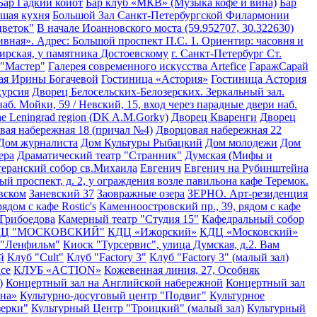
Бар Гадкий койот
Бар клуб «МКВ» (Музыка кофе и вина)
Бар
шая кухня
Большой Зал Санкт-Петербургской Филармонии
цветок"
В начале Иоанновского моста (59.952707, 30.322630)
ивная». Адрес: Большой проспект П.С. 1. Ориентир: часовня и
ирская, у памятника Достоевскому
г. Санкт-Петербург Ст.
 "Мастер"
Галерея современного искусства Artefice
ГаражСарай
ая Ирины Богачевой
Гостиница «Астория»
Гостиница Астория
курсия
Дворец Белосельских-Белозерских. Зеркальный зал.
аб. Мойки, 59 / Невский, 15, вход через парадные двери наб.
the Leningrad region (DK A.M.Gorky)
Дворец Кваренги
Дворец
вая набережная 18 (причал №4)
Дворцовая набережная 22
Дом журналиста
Дом Культуры Рыбацкий
Дом молодежи
Дом
ера
Драматический театр "Странник"
Думская (Мифы и
еранский собор св.Михаила
Евгенич
Евгенич на Рубинштейна
ый проспект, д. 2, у ограждения возле павильона кафе Теремок.
вском
Заневский 37
Заовражные озера
ЗЕРНО. Арт-резиденция
ядом с кафе Rostic's
Каменноостровский пр., 39, рядом с кафе
 Грибоедова
Камерный театр "Студия 15"
Кафедральный собор
ДЦ "МОСКОВСКИЙ"
КДЦ «Ижорский»
КДЦ «Московский»
 "Ленфильм"
Киоск "Турсервис", улица Думская, д.2. Вам
й
Клуб "Cult"
Клуб "Factory 3"
Клуб "Factory 3" (малый зал)
ace
КЛУБ «ACTION»
Кожевенная линия, 27, Особняк
)
Концертный зал на Английской набережной
Концертный зал
на»
Культурно-досуговый центр "Подвиг"
Культурное
зерки"
Культурный Центр "Троицкий" (малый зал)
Культурный