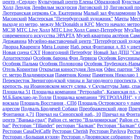
центр «Сердце»
Культурный центр Елены Образцовой
Кунстка
Холл
Лендок
Ленфильм экскурсия
Лиговский 10
Лиговский пр
Лютеранская церковь Св. Екатерины
Малый зал Филармонии
М
Масонский
Мастерская "Петербургский художник"
Мачты
Мест
выходе из метро, между Mc'Donalds и KFC
Место начало: метр
МС38
МТС Live Холл
МТС Live Холл Санкт-Петербург
МузДв
современного искусства ЭРАРТА
Музей-квартира актёров Са
Державина
Музейно-выставочный центр "Петербургский худо
Дворца Кваренги
Мята Lounge
Наб. реки Фонтанки д. 83 у цве
Новая сцена СХТ
Новогодний Петербург
Новый Зал ДПЦ "Свя
Архитектора)
Особняк барона Фон Дервиза
Особняк Брусниц
Особняк Пальма
Особняк Половцова
Особняк Трубецких-Нар
Отель Коринтия
Открытая киностудия Лендок
Офис партии "Я
ст. метро Владимирская
Памятник Конке
Памятник Николаю 1 
Перекресток Звенигородской улицы и Загородного проспекта, у
крепость, на Иоанновском мосту слева, у Скульптуры Заяц, сп
Площадка 51
Площадка компании "Ретролайн'', Казанская пл., 
М.Б.Барклаю-де-Толли
Площадка компании ''РЕТРОЛАЙН'', у па
вокзала
Площадь Восстания , СПб
Площадь Островского у памя
адресом
Подвалъ Бродячей Собаки
Преображенский двор
Прич
Фонтанки д.71
Причал на Синопской наб., 10
Причал на Фонта
центр "Ванька-град"
Район ст. метро "Владимирская"
Район ст
bar"
Ресторан "Tillander"
ресторан "Балкан"
Ресторан "Балкан" 
Ресторан CasaDeiCaffe
Ресторан Cherish
Ресторан Pavlova
Ресто
Ресторан «Большая кухня»
Ресторан «Дворянское собрание»
Ре