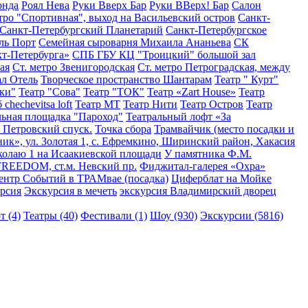
онда
Роял Нева
Руки Вверх Бар
Руки ВВерх! Бар
Салон
тро "Спортивная", выход на Васильевский остров
Санкт-
Санкт-Петербургский Планетарий
Санкт-Петербургское
ль Порт
Семейная сыроварня Михаила Ананьева
СК
т-Петербурга»
СПБ ГБУ КЦ "Троицкий" большой зал
ая
Ст. метро Звенигородская
Ст. метро Петроградская, между
л Отель
Творческое пространство Шантарам
Театр " Курт"
ки"
Театр "Сова"
Театр "ТОК"
Театр «Zart House»
Театр
chechevitsa loft
Театр МТ
Театр Нити
Театр Остров
Театр
льная площадка "Пароход"
Театральный лофт «За
Петровский спуск.
Точка сбора
Трамвайчик (место посадки и
ик», ул. Золотая 1, с. Ефремкино, Ширинский район, Хакасия
колаю 1 на Исаакиевской площади
У памятника Ф.М.
о FREEDOM, ст.м. Невский пр.
Фиджитал-галерея «Охра»
ентр Событий в ТРАМвае (посадка)
Циферблат на Мойке
рсия
Экскурсия в мечеть
экскурсия Владимирский дворец
т (4)
Театры (40)
Фестивали (1)
Шоу (930)
Экскурсии (5816)