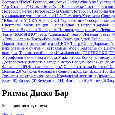
Ресторан “Fiolet”
Ресторан-винотека FeelingWine'S by Чувство 
"АртСтандарт"
Санкт-Петербург, Васильевский остров, 3-я лин
Петербург, метро Петроградская
Санкт-Петербург, Петропавлов
музыкальное училище имени Н.А. Римского-Корсакова
Святод
"Юбилейный"
СКА Арена
СКЦ "Буревестник"
соборная мечет
Спектакль "Маша, танцуй!"
Спортивная
Ст. метро "Садовая", у
Ростикс и Вкусно и Точка
ст.м. Петроградская
станция Лебяжь
Театр "БАМБИНО"
театр "Дримвиль"
Театр "Легенда"
Театр "
«Лунный слон»
Театр «Резонанс»
Театр для детей "Малышок" (
Парнас
Театр Поколений
театр ЦЕХЪ
Театр Юных Дарований
нарисованным очагом»
Театральный музей
Театральный Центр
высадки)
Тренинговый центр Измайловский
ТРИГЛИНКИ
ТР
У грифонов Банковского моста
У памятника Конке (конному тр
Достоевскому (напротив входа в метро Владимирская)
ул. Дум
Фонтанка - 69
Фрегат “Благодать”
Холл 2-го этажа Большой Хо
Цоколь 2.0
Чайхона
Часовня на Сенной площади
Школа 165
Шк
Эрмитаж, внутри музея, около Иорданской лестницы
Эрмитажны
Балет (0)
Бизнес (0)
Вечеринки (44)
Выставки (0)
Детям (6)
Здор
Ритмы Диско Бар
Мероприятия отсутствуют.
Продолжить