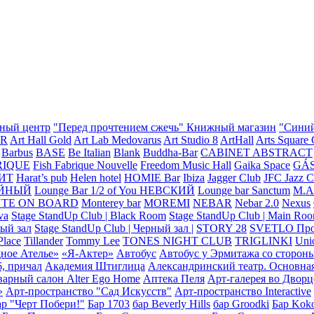
тный центр
"Перед прочтением сжечь" Книжный магазин
"Сини
R
Art Hall Gold
Art Lab Medovarus
Art Studio 8
ArtHall
Arts Square 
Barbus
BASE
Be Italian
Blank
Buddha-Bar
CABINET ABSTRACT
RIQUE
Fish Fabrique Nouvelle
Freedom Music Hall
Gaika Space
GÁ
ИТ
Harat’s pub
Helen hotel
HOMIE Bar
Ibiza
Jagger Club
JFC Jazz 
ТЕЙНЫЙ
Lounge Bar 1/2 of You НЕВСКИЙ
Lounge bar Sanctum
M.A
TE ON BOARD
Monterey bar
MOREMI
NEBAR
Nebar 2.0
Nexus
va
Stage StandUp Club | Black Room
Stage StandUp Club | Main Ro
ный зал
Stage StandUp Club | Черный зал |
STORY 28
SVETLO Прос
Place
Tillander
Tommy Lee
TONES NIGHT CLUB
TRIGLINKI
Uni
ное Ателье»
«Я-Актер»
Автобус
Автобус у Эрмитажа со стороны
, причал
Академия Штиглица
Александринский театр. Основна
арный салон Alter Ego Home
Аптека Пеля
Арт-галерея во Дворц
»
Арт-пространство "Сад Искусств"
Арт-пространство Interactive
ар "Черт Побери!"
Бар 1703
бар Beverly Hills
бар Groodki
Бар Koko