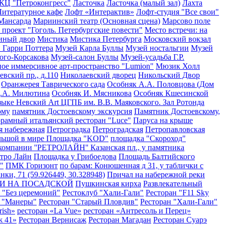
КЦ "Петроконгресс"
Ласточка
Ласточка (малый зал)
Лахта
Литературное кафе
Лофт «Интерактив»
Лофт-студия "Все свои"
Мансарда
Мариинский театр (Основная сцена)
Марсово поле
 проект "Гоголь. Петербургские повести"
Место встречи: на
иный двор
Мистика
Мистика Петербурга
Московский вокзал
 Гарри Поттера
Музей Карла Буллы
Музей ностальгии
Музей
ого-Корсакова
Музей-салон Буллы
Музей-усадьба Г.Р.
ое иммерсивное арт-пространство "Lumion"
Мюзик Холл
евский пр., д.110
Николаевский дворец
Никольский Двор
Оранжерея Таврического сада
Особняк А.А. Половцова (Дом
Д.А. Милютина
Особняк И. Мясникова
Особняк Кшесинской
зыке Невский Art ЦГПБ им. В.В. Маяковского. Зал Ротонда
ому
памятник Достоевскому экскурсия
Памятник Достоевскому,
рамный итальянский ресторан "Luce"
Паруса на крыше
я набережная
Петроградка
Петроградская
Петропавловская
льшой в мире
Площадка "KOD"
площадка "Скороход"
омпании ''РЕТРОЛАЙН'' Казанская пл., у памятника
тро Лайн
Площадка у Грибоедова
Площадь Балтийского
"
ПМК Горизонт
по барам: Конюшенная д 31, у таблички с
нки, 71 (59.926449, 30.328948)
Причал на набережной реки
ТИ НА ПОСАДСКОЙ
Пушкинская кирха
Развлекательный
 "Без церемоний"
Рестоклуб "Хали-Гали"
Ресторан "F11 Sky
н "Манеры"
Ресторан "Старый Пловдив"
Ресторан "Хали-Гали"
rish»
ресторан «La Vue»
ресторан «Антресоль и Перец»
ж 41»
Ресторан Вернисаж
Ресторан Магадан
Ресторан Суарэ