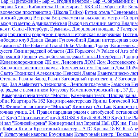
Бар «Притяжение»
Бар «Сегодня вечером»
Бар «Современник»
еверли Хиллз
Библиотека Планетария 1
БКЗ «Октябрьский»
Боль
творческое пространство (Школа Тайко)
Бутик отель "Северный 
ирский дворец
Встреча
Встречаемся на выходе из метро «Спорт
ыход из метро Адмиралтейская
Выход из станции метро Владим
кая
г. Санкт-Петербург, Эрмитаж, Дворцовая площадь, 2
Галерея
аря
Горизонты
городской причал Петровская набережная
Гостин
рибоедов клуб
Дацан
Дацан Гунзэчойнэй
Дацан интерьерная экс
имира /// The Palace of Grand Duke Vladimir
Дворец Елисеевых, н
усств Ленинградской области (ДК Горького) /// Palace of Arts of 
абережной
Дворец учащейся молодежи Санкт-Петербурга
Дворцо
Железнодорожников
ДК им. Ленсовета
ДОМ
Дом Достоевского
Западного военного округа
Дом ученых им. Горького
Дом Шрёд
 Свято-Троицкой Александро-Невской Лавры
Евангелическо-лют
 Степана Разина
Завод Разин
Загородный проспект, д. 2
Загородн
дка.
Зал Амфитеатр, технопарк «Ленполиграфмаш»
Замок на Не
р, рядом с памятником Кутузову
Каменноостровский пр., 37 Д , р
)
Камерная сцена театра "Мосты"
Камерный театр "Площадка на
ойца
Квартира № 162
Квартира-мастерская Ирины Богачевой
К
О Фильм" в гостинице "Москва"
Кинотеатр Art Lair
Киноцентр
очная улица, 24. Правая парадная рядом с автобусной остановко
вт"
Клуб "Притяжение"
клуб ROSSI'S
Клуб SOUND
Клуб The Pl
 зал "Колизей-арена"
Концертный зал Imperial Hall (ДК им. Газа
я
Кофе и Книги
Креативный кластер – АТС
Крыша 18
КСК «Аре
я"
Культурный квартал Брусницын
Культурный центр "Вокзал О