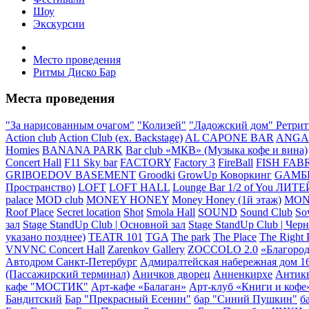
Шоу
Экскурсии
Место проведения
Ритмы Диско Бар
Места проведения
"За нарисованным очагом"
"Колизей"
"Ладожский дом" Ретри
Action club
Action Club (ex. Backstage)
AL CAPONE BAR
ANGA
Homies
BANANA PARK
Bar club «МКВ» (Музыка кофе и вина)
Concert Hall
F11 Sky bar
FACTORY
Factory 3
FireBall
FISH FAB
GRIBOEDOV BASEMENT
Groodki
GrowUp Коворкинг
GАМБ
Пространство)
LOFT
LOFT HALL
Lounge Bar 1/2 of You ЛИ
palace
MOD club
MONEY HONEY
Money Honey (1й этаж)
MON
Roof Place
Secret location
Shot
Smola Hall
SOUND
Sound Club
So
зал
Stage StandUp Club | Основной зал
Stage StandUp Club | Чер
указано позднее)
TEATR 101
TGA
The park
The Place
The Right 
VNVNC Concert Hall
Zarenkov Gallery
ZOCCOLO 2.0
«Благород
Автодром Санкт-Петербург
Адмиралтейская набережная дом 16
(Пассажирский терминал)
Аничков дворец
Анненкирхе
Антикв
кафе "МОСТИК"
Арт-кафе «Балаган»
Арт-клуб «Книги и кофе
Бандитский
Бар "Прекрасный Есенин"
бар "Синий Пушкин"
б