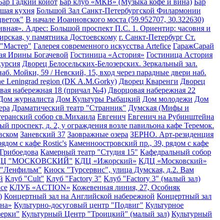
Бар Гадкий койот
Бар клуб «МКВ» (Музыка кофе и вина)
Бар
шая кухня
Большой Зал Санкт-Петербургской Филармонии
цветок"
В начале Иоанновского моста (59.952707, 30.322630)
ивная». Адрес: Большой проспект П.С. 1. Ориентир: часовня и
ирская, у памятника Достоевскому
г. Санкт-Петербург Ст.
 "Мастер"
Галерея современного искусства Artefice
ГаражСарай
ая Ирины Богачевой
Гостиница «Астория»
Гостиница Астория
курсия
Дворец Белосельских-Белозерских. Зеркальный зал.
аб. Мойки, 59 / Невский, 15, вход через парадные двери наб.
the Leningrad region (DK A.M.Gorky)
Дворец Кваренги
Дворец
вая набережная 18 (причал №4)
Дворцовая набережная 22
Дом журналиста
Дом Культуры Рыбацкий
Дом молодежи
Дом
ера
Драматический театр "Странник"
Думская (Мифы и
еранский собор св.Михаила
Евгенич
Евгенич на Рубинштейна
ый проспект, д. 2, у ограждения возле павильона кафе Теремок.
вском
Заневский 37
Заовражные озера
ЗЕРНО. Арт-резиденция
ядом с кафе Rostic's
Каменноостровский пр., 39, рядом с кафе
 Грибоедова
Камерный театр "Студия 15"
Кафедральный собор
ДЦ "МОСКОВСКИЙ"
КДЦ «Ижорский»
КДЦ «Московский»
 "Ленфильм"
Киоск "Турсервис", улица Думская, д.2. Вам
й
Клуб "Cult"
Клуб "Factory 3"
Клуб "Factory 3" (малый зал)
ace
КЛУБ «ACTION»
Кожевенная линия, 27, Особняк
)
Концертный зал на Английской набережной
Концертный зал
на»
Культурно-досуговый центр "Подвиг"
Культурное
зерки"
Культурный Центр "Троицкий" (малый зал)
Культурный