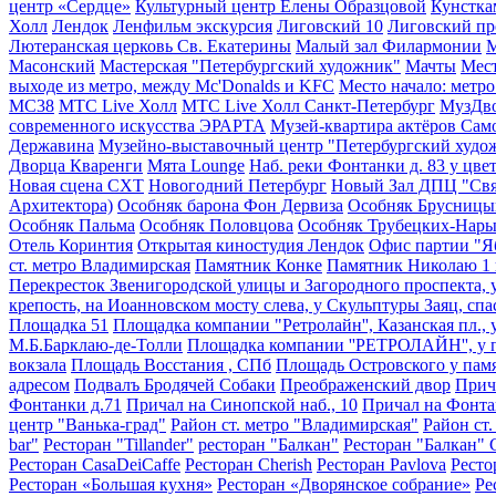
центр «Сердце»
Культурный центр Елены Образцовой
Кунстка
Холл
Лендок
Ленфильм экскурсия
Лиговский 10
Лиговский пр
Лютеранская церковь Св. Екатерины
Малый зал Филармонии
М
Масонский
Мастерская "Петербургский художник"
Мачты
Мест
выходе из метро, между Mc'Donalds и KFC
Место начало: метр
МС38
МТС Live Холл
МТС Live Холл Санкт-Петербург
МузДв
современного искусства ЭРАРТА
Музей-квартира актёров Са
Державина
Музейно-выставочный центр "Петербургский худо
Дворца Кваренги
Мята Lounge
Наб. реки Фонтанки д. 83 у цве
Новая сцена СХТ
Новогодний Петербург
Новый Зал ДПЦ "Свя
Архитектора)
Особняк барона Фон Дервиза
Особняк Брусниц
Особняк Пальма
Особняк Половцова
Особняк Трубецких-Нар
Отель Коринтия
Открытая киностудия Лендок
Офис партии "Я
ст. метро Владимирская
Памятник Конке
Памятник Николаю 1 
Перекресток Звенигородской улицы и Загородного проспекта, у
крепость, на Иоанновском мосту слева, у Скульптуры Заяц, сп
Площадка 51
Площадка компании "Ретролайн'', Казанская пл., 
М.Б.Барклаю-де-Толли
Площадка компании ''РЕТРОЛАЙН'', у па
вокзала
Площадь Восстания , СПб
Площадь Островского у памя
адресом
Подвалъ Бродячей Собаки
Преображенский двор
Прич
Фонтанки д.71
Причал на Синопской наб., 10
Причал на Фонта
центр "Ванька-град"
Район ст. метро "Владимирская"
Район ст
bar"
Ресторан "Tillander"
ресторан "Балкан"
Ресторан "Балкан" 
Ресторан CasaDeiCaffe
Ресторан Cherish
Ресторан Pavlova
Ресто
Ресторан «Большая кухня»
Ресторан «Дворянское собрание»
Ре