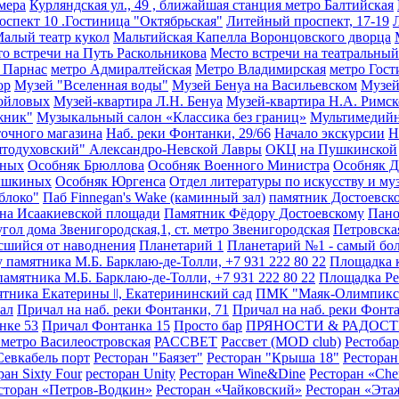
мера
Курляндская ул., 49 , ближайшая станция метро Балтийская
оспект 10 .Гостиница "Октябрьская"
Литейный проспект, 17-19
алый театр кукол
Мальтийская Капелла Воронцовского дворца
о встречи на Путь Раскольникова
Место встречи на театральный
о Парнас
метро Адмиралтейская
Метро Владимирская
метро Гост
ор
Музей "Вселенная воды"
Музей Бенуа на Васильевском
Музей
мойловых
Музей-квартира Л.Н. Бенуа
Музей-квартира Н.А. Римск
жник"
Музыкальный салон «Классика без границ»
Мультимедийн
точного магазина
Наб. реки Фонтанки, 29/66
Начало экскурсии
Н
тодуховский" Александро-Невской Лавры
ОКЦ на Пушкинской
ыных
Особняк Брюллова
Особняк Военного Министра
Особняк 
ышкиных
Особняк Юргенса
Отдел литературы по искусству и му
блоко"
Паб Finnegan's Wake (каминный зал)
памятник Достоевск
на Исаакиевской площади
Памятник Фёдору Достоевскому
Пано
гол дома Звенигородская,1, ст. метро Звенигородская
Петровска
асшийся от наводнения
Планетарий 1
Планетарий №1 - самый бо
у памятника М.Б. Барклаю-де-Толли, +7 931 222 80 22
Площадка к
мятника М.Б. Барклаю-де-Толли, +7 931 222 80 22
Площадка Ре
тника Екатерины ǀǀ, Екатерининский сад
ПМК "Маяк-Олимпикс
ал
Причал на наб. реки Фонтанки, 71
Причал на наб. реки Фонта
нке 53
Причал Фонтанка 15
Просто бар
ПРЯНОСТИ & РАДОС
. метро Василеостровская
РАССВЕТ
Рассвет (MOD club)
Рестобар
Севкабель порт
Ресторан "Баязет"
Ресторан "Крыша 18"
Рестора
ран Sixty Four
ресторан Unity
Ресторан Wine&Dine
Ресторан «Che
сторан «Петров-Водкин»
Ресторан «Чайковский»
Ресторан «Эта