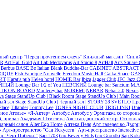
тный центр
"Перед прочтением сжечь" Книжный магазин
"Сини
R
Art Hall Gold
Art Lab Medovarus
Art Studio 8
ArtHall
Arts Square 
Barbus
BASE
Be Italian
Blank
Buddha-Bar
CABINET ABSTRACT
RIQUE
Fish Fabrique Nouvelle
Freedom Music Hall
Gaika Space
GÁ
ИТ
Harat’s pub
Helen hotel
HOMIE Bar
Ibiza
Jagger Club
JFC Jazz 
ТЕЙНЫЙ
Lounge Bar 1/2 of You НЕВСКИЙ
Lounge bar Sanctum
M.A
TE ON BOARD
Monterey bar
MOREMI
NEBAR
Nebar 2.0
Nexus
va
Stage StandUp Club | Black Room
Stage StandUp Club | Main Ro
ный зал
Stage StandUp Club | Черный зал |
STORY 28
SVETLO Прос
Place
Tillander
Tommy Lee
TONES NIGHT CLUB
TRIGLINKI
Uni
ное Ателье»
«Я-Актер»
Автобус
Автобус у Эрмитажа со стороны
, причал
Академия Штиглица
Александринский театр. Основна
арный салон Alter Ego Home
Аптека Пеля
Арт-галерея во Дворц
»
Арт-пространство "Сад Искусств"
Арт-пространство Interactive
ар "Черт Побери!"
Бар 1703
бар Beverly Hills
бар Groodki
Бар Koko