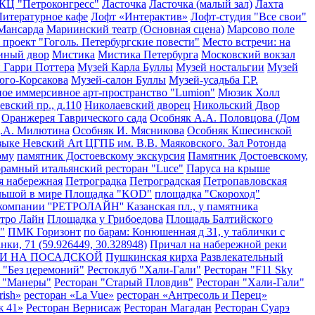
КЦ "Петроконгресс"
Ласточка
Ласточка (малый зал)
Лахта
Литературное кафе
Лофт «Интерактив»
Лофт-студия "Все свои"
Мансарда
Мариинский театр (Основная сцена)
Марсово поле
 проект "Гоголь. Петербургские повести"
Место встречи: на
иный двор
Мистика
Мистика Петербурга
Московский вокзал
 Гарри Поттера
Музей Карла Буллы
Музей ностальгии
Музей
ого-Корсакова
Музей-салон Буллы
Музей-усадьба Г.Р.
ое иммерсивное арт-пространство "Lumion"
Мюзик Холл
евский пр., д.110
Николаевский дворец
Никольский Двор
Оранжерея Таврического сада
Особняк А.А. Половцова (Дом
Д.А. Милютина
Особняк И. Мясникова
Особняк Кшесинской
зыке Невский Art ЦГПБ им. В.В. Маяковского. Зал Ротонда
ому
памятник Достоевскому экскурсия
Памятник Достоевскому,
рамный итальянский ресторан "Luce"
Паруса на крыше
я набережная
Петроградка
Петроградская
Петропавловская
льшой в мире
Площадка "KOD"
площадка "Скороход"
омпании ''РЕТРОЛАЙН'' Казанская пл., у памятника
тро Лайн
Площадка у Грибоедова
Площадь Балтийского
"
ПМК Горизонт
по барам: Конюшенная д 31, у таблички с
нки, 71 (59.926449, 30.328948)
Причал на набережной реки
ТИ НА ПОСАДСКОЙ
Пушкинская кирха
Развлекательный
 "Без церемоний"
Рестоклуб "Хали-Гали"
Ресторан "F11 Sky
н "Манеры"
Ресторан "Старый Пловдив"
Ресторан "Хали-Гали"
rish»
ресторан «La Vue»
ресторан «Антресоль и Перец»
ж 41»
Ресторан Вернисаж
Ресторан Магадан
Ресторан Суарэ