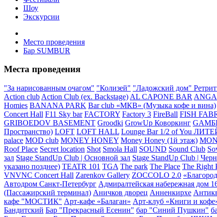
Шоу
Экскурсии
Место проведения
Бар SUMBUR
Места проведения
"За нарисованным очагом"
"Колизей"
"Ладожский дом" Ретри
Action club
Action Club (ex. Backstage)
AL CAPONE BAR
ANGA
Homies
BANANA PARK
Bar club «МКВ» (Музыка кофе и вина)
Concert Hall
F11 Sky bar
FACTORY
Factory 3
FireBall
FISH FAB
GRIBOEDOV BASEMENT
Groodki
GrowUp Коворкинг
GАМБ
Пространство)
LOFT
LOFT HALL
Lounge Bar 1/2 of You ЛИ
palace
MOD club
MONEY HONEY
Money Honey (1й этаж)
MON
Roof Place
Secret location
Shot
Smola Hall
SOUND
Sound Club
So
зал
Stage StandUp Club | Основной зал
Stage StandUp Club | Чер
указано позднее)
TEATR 101
TGA
The park
The Place
The Right 
VNVNC Concert Hall
Zarenkov Gallery
ZOCCOLO 2.0
«Благород
Автодром Санкт-Петербург
Адмиралтейская набережная дом 16
(Пассажирский терминал)
Аничков дворец
Анненкирхе
Антикв
кафе "МОСТИК"
Арт-кафе «Балаган»
Арт-клуб «Книги и кофе
Бандитский
Бар "Прекрасный Есенин"
бар "Синий Пушкин"
б