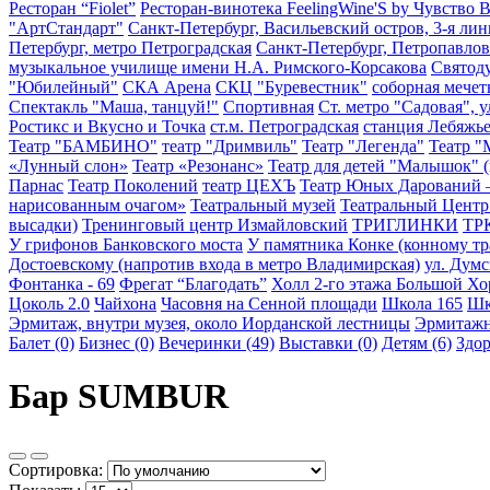
Ресторан “Fiolet”
Ресторан-винотека FeelingWine'S by Чувство 
"АртСтандарт"
Санкт-Петербург, Васильевский остров, 3-я лин
Петербург, метро Петроградская
Санкт-Петербург, Петропавлов
музыкальное училище имени Н.А. Римского-Корсакова
Святод
"Юбилейный"
СКА Арена
СКЦ "Буревестник"
соборная мечет
Спектакль "Маша, танцуй!"
Спортивная
Ст. метро "Садовая", у
Ростикс и Вкусно и Точка
ст.м. Петроградская
станция Лебяжь
Театр "БАМБИНО"
театр "Дримвиль"
Театр "Легенда"
Театр "
«Лунный слон»
Театр «Резонанс»
Театр для детей "Малышок" (
Парнас
Театр Поколений
театр ЦЕХЪ
Театр Юных Дарований
нарисованным очагом»
Театральный музей
Театральный Центр
высадки)
Тренинговый центр Измайловский
ТРИГЛИНКИ
ТР
У грифонов Банковского моста
У памятника Конке (конному тр
Достоевскому (напротив входа в метро Владимирская)
ул. Дум
Фонтанка - 69
Фрегат “Благодать”
Холл 2-го этажа Большой Хо
Цоколь 2.0
Чайхона
Часовня на Сенной площади
Школа 165
Шк
Эрмитаж, внутри музея, около Иорданской лестницы
Эрмитажны
Балет (0)
Бизнес (0)
Вечеринки (49)
Выставки (0)
Детям (6)
Здор
Бар SUMBUR
Сортировка: