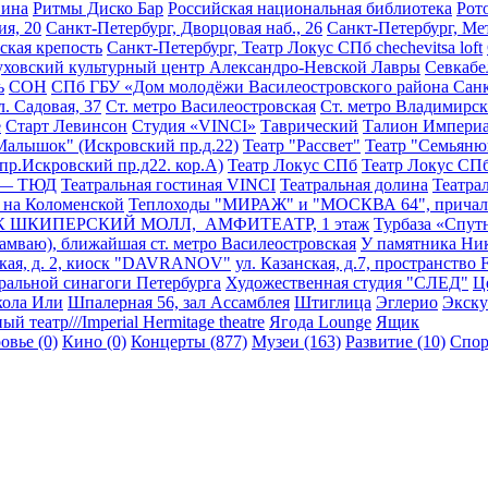
Вина
Ритмы Диско Бар
Российская национальная библиотека
Рот
ия, 20
Санкт-Петербург, Дворцовая наб., 26
Санкт-Петербург, Ме
ская крепость
Санкт-Петербург, Театр Локус СПб chechevitsa loft
уховский культурный центр Александро-Невской Лавры
Севкабе
ь
СОН
СПб ГБУ «Дом молодёжи Василеостровского района Санк
л. Садовая, 37
Ст. метро Василеостровская
Ст. метро Владимирск
е
Старт Левинсон
Студия «VINCI»
Таврический
Талион Империа
Малышок" (Искровский пр.д.22)
Театр "Рассвет"
Театр "Семьяню
пр.Искровский пр.д22. кор.А)
Театр Локус СПб
Театр Локус СПб 
 — ТЮД
Театральная гостиная VINCI
Театральная долина
Театра
 на Коломенской
Теплоходы "МИРАЖ" и "МОСКВА 64", причал 
К ШКИПЕРСКИЙ МОЛЛ, АМФИТЕАТР, 1 этаж
Турбаза «Спутн
амваю), ближайшая ст. метро Василеостровская
У памятника Ни
ская, д. 2, киоск "DAVRANOV"
ул. Казанская, д.7, пространств
ральной синагоги Петербурга
Художественная студия "СЛЕД"
Ц
ола Или
Шпалерная 56, зал Ассамблея
Штиглица
Эглерио
Экску
й театр///Imperial Hermitage theatre
Ягода Lounge
Ящик
овье (0)
Кино (0)
Концерты (877)
Музеи (163)
Развитие (10)
Спор