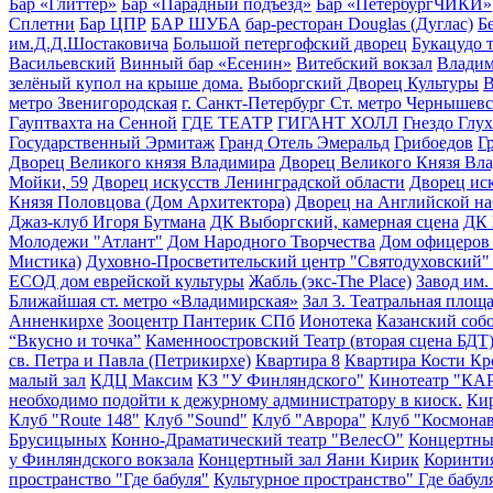
Бар «Глиттер»
Бар «Парадный подъезд»
Бар «ПетербургЧИКИ»
Сплетни
Бар ЦПР
БАР ШУБА
бар-ресторан Douglas (Дуглас)
Б
им.Д.Д.Шостаковича
Большой петергофский дворец
Букацудо 
Васильевский
Винный бар «Есенин»
Витебский вокзал
Владим
зелёный купол на крыше дома.
Выборгский Дворец Культуры
В
метро Звенигородская
г. Санкт-Петербург Ст. метро Чернышевс
Гауптвахта на Сенной
ГДЕ ТЕАТР
ГИГАНТ ХОЛЛ
Гнездо Глух
Государственный Эрмитаж
Гранд Отель Эмеральд
Грибоедов
Г
Дворец Великого князя Владимира
Дворец Великого Князя Влад
Мойки, 59
Дворец искусств Ленинградской области
Дворец иск
Князя Половцова (Дом Архитектора)
Дворец на Английской н
Джаз-клуб Игоря Бутмана
ДК Выборгский, камерная сцена
ДК 
Молодежи "Атлант"
Дом Народного Творчества
Дом офицеров 
Мистика)
Духовно-Просветительский центр "Святодуховский"
ЕСОД дом еврейской культуры
Жабль (экс-The Place)
Завод им.
Ближайшая ст. метро «Владимирская»
Зал 3. Театральная площа
Анненкирхе
Зооцентр Пантерик СПб
Ионотека
Казанский собо
“Вкусно и точка”
Каменноостровский Театр (вторая сцена БДТ
св. Петра и Павла (Петрикирхе)
Квартира 8
Квартира Кости Кр
малый зал
КДЦ Максим
КЗ "У Финляндского"
Кинотеатр "КАР
необходимо подойти к дежурному администратору в киоск.
Кир
Клуб "Route 148"
Клуб "Sound"
Клуб "Аврора"
Клуб "Космона
Брусицыных
Конно-Драматический театр "ВелесО"
Концертный
у Финляндского вокзала
Концертный зал Яани Кирик
Коринти
пространство "Где бабуля"
Культурное пространство" Где бабул