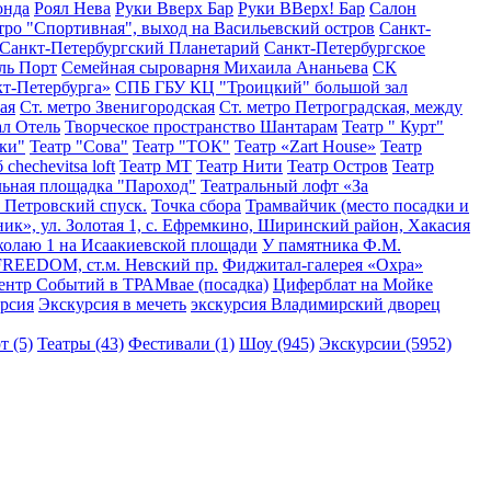
онда
Роял Нева
Руки Вверх Бар
Руки ВВерх! Бар
Салон
тро "Спортивная", выход на Васильевский остров
Санкт-
Санкт-Петербургский Планетарий
Санкт-Петербургское
ль Порт
Семейная сыроварня Михаила Ананьева
СК
т-Петербурга»
СПБ ГБУ КЦ "Троицкий" большой зал
ая
Ст. метро Звенигородская
Ст. метро Петроградская, между
л Отель
Творческое пространство Шантарам
Театр " Курт"
ки"
Театр "Сова"
Театр "ТОК"
Театр «Zart House»
Театр
chechevitsa loft
Театр МТ
Театр Нити
Театр Остров
Театр
льная площадка "Пароход"
Театральный лофт «За
Петровский спуск.
Точка сбора
Трамвайчик (место посадки и
ик», ул. Золотая 1, с. Ефремкино, Ширинский район, Хакасия
колаю 1 на Исаакиевской площади
У памятника Ф.М.
о FREEDOM, ст.м. Невский пр.
Фиджитал-галерея «Охра»
ентр Событий в ТРАМвае (посадка)
Циферблат на Мойке
рсия
Экскурсия в мечеть
экскурсия Владимирский дворец
т (5)
Театры (43)
Фестивали (1)
Шоу (945)
Экскурсии (5952)