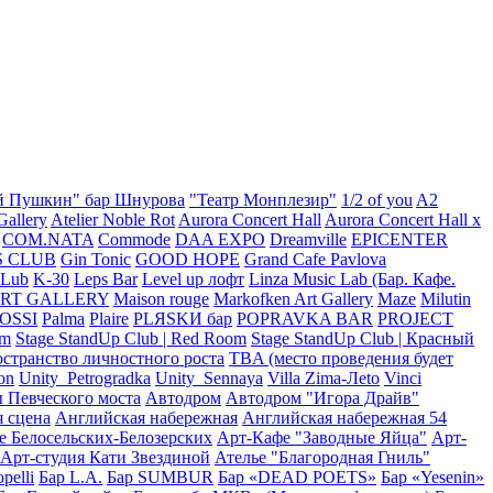
й Пушкин" бар Шнурова
"Театр Монплезир"
1/2 of you
A2
Gallery
Atelier Noble Rot
Aurora Concert Hall
Aurora Concert Hall x
COM.NATA
Commode
DAA EXPO
Dreamville
EPICENTER
S CLUB
Gin Tonic
GOOD HOPE
Grand Cafe Pavlova
CLub
K-30
Leps Bar
Level up лофт
Linza Music Lab (Бар. Кафе.
RT GALLERY
Maison rouge
Markofken Art Gallery
Maze
Milutin
OSSI
Palma
Plaire
PLЯSKИ бар
POPRAVKA BAR
PROJECT
om
Stage StandUp Club | Red Room
Stage StandUp Club | Красный
транство личностного роста
TBA (место проведения будет
on
Unity_Petrogradka
Unity_Sennaya
Villa Zima-Лeto
Vinci
 Певческого моста
Автодром
Автодром "Игора Драйв"
я сцена
Английская набережная
Английская набережная 54
е Белосельских-Белозерских
Арт-Кафе "Заводные Яйца"
Арт-
Арт-студия Кати Звездиной
Ателье "Благородная Гниль"
pelli
Бар L.A.
Бар SUMBUR
Бар «DEAD POETS»
Бар «Yesenin»