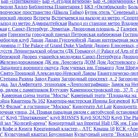
Бар «Притяжение»
Бар «Сегодня вечером»
Бар «Современник»
еверли Хиллз
Библиотека Планетария 1
БКЗ «Октябрьский»
Боль
творческое пространство (Школа Тайко)
Бутик отель "Северный 
ирский дворец
Встреча
Встречаемся на выходе из метро «Спорт
ыход из метро Адмиралтейская
Выход из станции метро Владим
кая
г. Санкт-Петербург, Эрмитаж, Дворцовая площадь, 2
Галерея
аря
Горизонты
городской причал Петровская набережная
Гостин
рибоедов клуб
Дацан
Дацан Гунзэчойнэй
Дацан интерьерная экс
имира /// The Palace of Grand Duke Vladimir
Дворец Елисеевых, н
усств Ленинградской области (ДК Горького) /// Palace of Arts of 
абережной
Дворец учащейся молодежи Санкт-Петербурга
Дворцо
Железнодорожников
ДК им. Ленсовета
ДОМ
Дом Достоевского
Западного военного округа
Дом ученых им. Горького
Дом Шрёд
 Свято-Троицкой Александро-Невской Лавры
Евангелическо-лют
 Степана Разина
Завод Разин
Загородный проспект, д. 2
Загородн
дка.
Зал Амфитеатр, технопарк «Ленполиграфмаш»
Замок на Не
р, рядом с памятником Кутузову
Каменноостровский пр., 37 Д , р
)
Камерная сцена театра "Мосты"
Камерный театр "Площадка на
ойца
Квартира № 162
Квартира-мастерская Ирины Богачевой
К
О Фильм" в гостинице "Москва"
Кинотеатр Art Lair
Киноцентр
очная улица, 24. Правая парадная рядом с автобусной остановко
вт"
Клуб "Притяжение"
клуб ROSSI'S
Клуб SOUND
Клуб The Pl
 зал "Колизей-арена"
Концертный зал Imperial Hall (ДК им. Газа
я
Кофе и Книги
Креативный кластер – АТС
Крыша 18
КСК «Аре
я"
Культурный квартал Брусницын
Культурный центр "Вокзал О