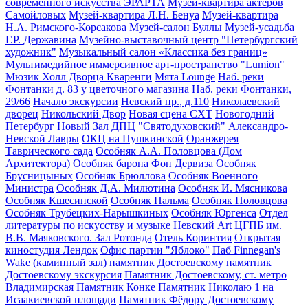
современного искусства ЭРАРТА
Музей-квартира актёров
Самойловых
Музей-квартира Л.Н. Бенуа
Музей-квартира
Н.А. Римского-Корсакова
Музей-салон Буллы
Музей-усадьба
Г.Р. Державина
Музейно-выставочный центр "Петербургский
художник"
Музыкальный салон «Классика без границ»
Мультимедийное иммерсивное арт-пространство "Lumion"
Мюзик Холл Дворца Кваренги
Мята Lounge
Наб. реки
Фонтанки д. 83 у цветочного магазина
Наб. реки Фонтанки,
29/66
Начало экскурсии
Невский пр., д.110
Николаевский
дворец
Никольский Двор
Новая сцена СХТ
Новогодний
Петербург
Новый Зал ДПЦ "Святодуховский" Александро-
Невской Лавры
ОКЦ на Пушкинской
Оранжерея
Таврического сада
Особняк А.А. Половцова (Дом
Архитектора)
Особняк барона Фон Дервиза
Особняк
Брусницыных
Особняк Брюллова
Особняк Военного
Министра
Особняк Д.А. Милютина
Особняк И. Мясникова
Особняк Кшесинской
Особняк Пальма
Особняк Половцова
Особняк Трубецких-Нарышкиных
Особняк Юргенса
Отдел
литературы по искусству и музыке Невский Art ЦГПБ им.
В.В. Маяковского. Зал Ротонда
Отель Коринтия
Открытая
киностудия Лендок
Офис партии "Яблоко"
Паб Finnegan's
Wake (каминный зал)
памятник Достоевскому
памятник
Достоевскому экскурсия
Памятник Достоевскому, ст. метро
Владимирская
Памятник Конке
Памятник Николаю 1 на
Исаакиевской площади
Памятник Фёдору Достоевскому