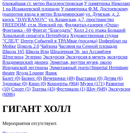
ближайшая ст. метро Василеостровская
У памятника Николаю
1 на Исаакиевской площади
У памятника Ф.М. Достоевскому
(напротив входа в метро Владимирская)
ул. Думская, д. 2,
киоск "DAVRANOV"
ул. Казанская, д.7, пространство
FREEDOM, ст.м. Невский пр.
Фиджитал-галерея «Охра»
Фонтанка - 69
Фрегат “Благодать”
Холл 2-го этажа Большой
Хоральной синагоги Петербурга
Художественная студия
"СЛЕД"
Центр Событий в ТРАМвае (посадка)
Циферблат на
Мойке
Цоколь 2.0
Чайхона
Часовня на Сенной площади
Школа 165
Школа Или
Шпалерная 56, зал Ассамблея
Штиглица
Эглерио
Экскурсия
Экскурсия в мечеть
экскурсия
Владимирский дворец
Эрмитаж, внутри музея, около
Иорданской лестницы
Эрмитажный театр///Imperial Hermitage
theatre
Ягода Lounge
Ящик
Балет (0)
Бизнес (0)
Вечеринки (49)
Выставки (0)
Детям (6)
Здоровье (0)
Кино (0)
Концерты (904)
Музеи (171)
Развитие
(10)
Спорт (5)
Театры (43)
Фестивали (1)
Шоу (949)
Экскурсии
(6086)
ГИГАНТ ХОЛЛ
Мероприятия отсутствуют.