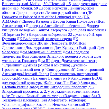
Елисеевых, наб. Мойки, 59 / Невский, 15, вход через парадные
двери наб. Мойки, 59
Дворец искусств Ленинградской
области
Дворец искусств Ленинградской области (ДК
Горького) /// Palace of Arts of the Leningrad region (DK
A.M.Gorky)
Дворец Кваренги
Дворец Князя Половцова (Дом
Архитектора)
Дворец на Английской набережной
Дворец
учащейся молодежи Санкт-Петербурга
Дворцовая набережная
18 (причал №4)
Дворцовая набережная 22
Джаз-клуб Игоря
Бутмана
ДК Выборгский, камерная сцена
ДК
Железнодорожников
ДК им. Ленсовета
ДОМ
Дом
Достоевского
Дом журналиста
Дом Культуры Рыбацкий
Дом
молодежи
Дом Молодежи "Атлант"
Дом Народного
Творчества
Дом офицеров Западного военного округа
Дом
ученых им. Горького
Дом Шрёдера
Драматический театр
"Странник"
Думская (Мифы и Мистика)
Духовно-
Просветительский центр "Святодуховский" Свято-Троицкой
Александро-Невской Лавры
Евангелическо-лютеранский
собор св.Михаила
Евгенич
Евгенич на Рубинштейна
ЕСОД
дом еврейской культуры
Жабль (экс-The Place)
Завод им.
Степана Разина
Завод Разин
Загородный проспект, д. 2
Загородный проспект, д. 2, у ограждения возле павильона
кафе Теремок. Ближайшая ст. метро «Владимирская»
Зал 3.
Театральная площадка.
Зал Амфитеатр, технопарк
«Ленполиграфмаш»
Замок на Невском
Заневский 37
Заовражные озера
ЗЕРНО. Арт-резиденция Анненкирхе