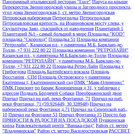
Панорамный итальянский ресторан "Luce"
Паруса на крыше
Перекресток Звенигородской улицы и Загородного проспекта,
угол дома Звенигородская,1, ст. метро Звенигородская
Петровская набережная
Петроградка
Петроградская
Петропавловская крепость, на Иоанновском мосту слева, у
Скульптуры Заяц, спасшийся от наводнения
Планетарий 1
Планетарий №1 - самый большой в мире
Площадка "KOD"
площадка "Скороход"
Площадка 51
Площадка компании
"Ретролайн'', Казанская пл., у памятника М.Б. Барклаю-де-
Толли, +7 931 222 80 22
Площадка компании ''РЕТРОЛАЙН''
Казанская пл., у памятника М.Б.Барклаю-де-Толли
Площадка
компании ''РЕТРОЛАЙН'', у памятника М.Б. Барклаю-де-
Толли, +7 931 222 80 22
Площадка Ретро Лайн
Площадка у
Грибоедова
Площадь Балтийского вокзала
Площадь
Восстания , СПб
Площадь Островского у памятника
Екатерины ǀǀ, Екатерининский сад
ПМК "Маяк-Олимпикс"
ПМК Горизонт
по барам: Конюшенная д 31, у таблички с
адресом
Подвалъ Бродячей Собаки
Преображенский двор
Причал
Причал на наб. реки Фонтанки, 71
Причал на наб.
реки Фонтанки, 71 (59.926449, 30.328948)
Причал на
набережной реки Фонтанки д.71
Причал на Синопской наб.,
10
Причал на Фонтанке 53
Причал Фонтанка 15
Просто бар
ПРЯНОСТИ & РАДОСТИ НА ПОСАДСКОЙ
Пушкинская
кирха
Развлекательный центр "Ванька-град"
Район ст. метро
"Владимирская"
Район ст. метро Василеостровская
РАССВЕТ