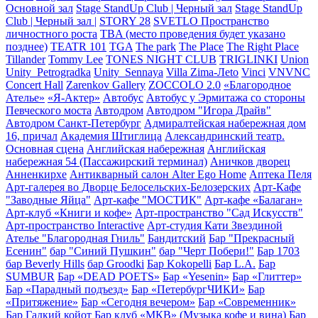
Основной зал
Stage StandUp Club | Черный зал
Stage StandUp
Club | Черный зал |
STORY 28
SVETLO Пространство
личностного роста
TBA (место проведения будет указано
позднее)
TEATR 101
TGA
The park
The Place
The Right Place
Tillander
Tommy Lee
TONES NIGHT CLUB
TRIGLINKI
Union
Unity_Petrogradka
Unity_Sennaya
Villa Zima-Лeto
Vinci
VNVNC
Concert Hall
Zarenkov Gallery
ZOCCOLO 2.0
«Благородное
Ателье»
«Я-Актер»
Автобус
Автобус у Эрмитажа со стороны
Певческого моста
Автодром
Автодром "Игора Драйв"
Автодром Санкт-Петербург
Адмиралтейская набережная дом
16, причал
Академия Штиглица
Александринский театр.
Основная сцена
Английская набережная
Английская
набережная 54 (Пассажирский терминал)
Аничков дворец
Анненкирхе
Антикварный салон Alter Ego Home
Аптека Пеля
Арт-галерея во Дворце Белосельских-Белозерских
Арт-Кафе
"Заводные Яйца"
Арт-кафе "МОСТИК"
Арт-кафе «Балаган»
Арт-клуб «Книги и кофе»
Арт-пространство "Сад Искусств"
Арт-пространство Interactive
Арт-студия Кати Звездиной
Ателье "Благородная Гниль"
Бандитский
Бар "Прекрасный
Есенин"
бар "Синий Пушкин"
бар "Черт Побери!"
Бар 1703
бар Beverly Hills
бар Groodki
Бар Kokopelli
Бар L.A.
Бар
SUMBUR
Бар «DEAD POETS»
Бар «Yesenin»
Бар «Глиттер»
Бар «Парадный подъезд»
Бар «ПетербургЧИКИ»
Бар
«Притяжение»
Бар «Сегодня вечером»
Бар «Современник»
Бар Гадкий койот
Бар клуб «МКВ» (Музыка кофе и вина)
Бар