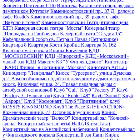
Зооцентр Пантерик СПб
Ионотека
Казанский собор, рядом с
памятником Кутузову
Каменноостровский пр., 37 Д , рядом с
кафе Rostic's
Каменноостровский пр., 39, рядом с кафе
“Вкусно и точка”
Каменноостровский Театр (вторая сцена
БДТ)
Камерная сцена театра "Мосты"
Камерный театр
"Площадка на Грибоедова
Камерный театр "Студия 15"
Кафедральный собор св. Петра и Павла (Петрикирхе)
Квартира 8
Квартира Кости Кройца
Квартира № 162
Квартира-мастерская Ирины Богачевой
КДЦ
"МОСКОВСКИЙ"
КДЦ «Ижорский»
КДЦ «Московский»
малый зал
КДЦ Максим
КЗ "У Финляндского"
Кинотеатр
"КАРО Фильм" в гостинице "Москва"
Кинотеатр Art Lair
Киноцентр "Ленфильм"
Киоск "Турсервис", улица Думская,
д.2. Вам необходимо подойти к дежурному администратору в
киоск.
Кирочная улица, 24. Правая парадная рядом с
автобусной остановкой
Клуб "Cult"
Клуб "Factory 3"
Клуб
"Factory 3" (малый зал)
Клуб "Route 148"
Клуб "Sound"
Клуб
"Аврора"
Клуб "Космонавт"
Клуб "Притяжение"
клуб
ROSSI'S
Клуб SOUND
Клуб The Place
КЛУБ «ACTION»
Кожевенная линия, 27, Особняк Брусицыных
Конно-
Драматический театр "ВелесО"
Концертный зал "Колизей-
арена"
Концертный зал Imperial Hall (ДК им. Газа)
Концертный зал на Английской набережной
Концертный зал
у Финляндского вокзала
Концертный зал Яани Кирик