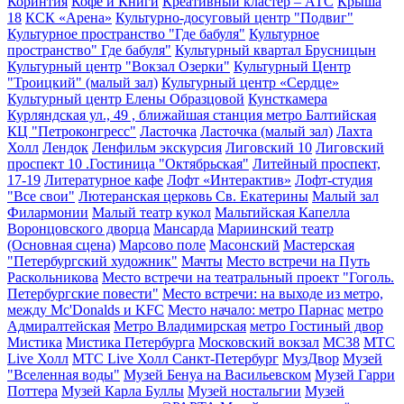
Коринтия
Кофе и Книги
Креативный кластер – АТС
Крыша
18
КСК «Арена»
Культурно-досуговый центр "Подвиг"
Культурное пространство "Где бабуля"
Культурное
пространство" Где бабуля"
Культурный квартал Брусницын
Культурный центр "Вокзал Озерки"
Культурный Центр
"Троицкий" (малый зал)
Культурный центр «Сердце»
Культурный центр Елены Образцовой
Кунсткамера
Курляндская ул., 49 , ближайшая станция метро Балтийская
КЦ "Петроконгресс"
Ласточка
Ласточка (малый зал)
Лахта
Холл
Лендок
Ленфильм экскурсия
Лиговский 10
Лиговский
проспект 10 .Гостиница "Октябрьская"
Литейный проспект,
17-19
Литературное кафе
Лофт «Интерактив»
Лофт-студия
"Все свои"
Лютеранская церковь Св. Екатерины
Малый зал
Филармонии
Малый театр кукол
Мальтийская Капелла
Воронцовского дворца
Мансарда
Мариинский театр
(Основная сцена)
Марсово поле
Масонский
Мастерская
"Петербургский художник"
Мачты
Место встречи на Путь
Раскольникова
Место встречи на театральный проект "Гоголь.
Петербургские повести"
Место встречи: на выходе из метро,
между Mc'Donalds и KFC
Место начало: метро Парнас
метро
Адмиралтейская
Метро Владимирская
метро Гостиный двор
Мистика
Мистика Петербурга
Московский вокзал
МС38
МТС
Live Холл
МТС Live Холл Санкт-Петербург
МузДвор
Музей
"Вселенная воды"
Музей Бенуа на Васильевском
Музей Гарри
Поттера
Музей Карла Буллы
Музей ностальгии
Музей