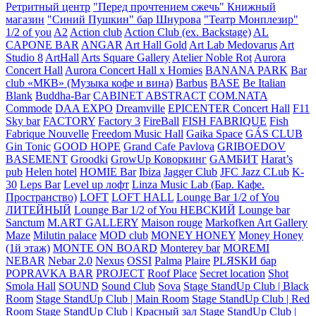
Ретритный центр
"Перед прочтением сжечь" Книжный
магазин
"Синий Пушкин" бар Шнурова
"Театр Монплезир"
1/2 of you
A2
Action club
Action Club (ex. Backstage)
AL
CAPONE BAR
ANGAR
Art Hall Gold
Art Lab Medovarus
Art
Studio 8
ArtHall
Arts Square Gallery
Atelier Noble Rot
Aurora
Concert Hall
Aurora Concert Hall x Homies
BANANA PARK
Bar
club «МКВ» (Музыка кофе и вина)
Barbus
BASE
Be Italian
Blank
Buddha-Bar
CABINET ABSTRACT
COM.NATA
Commode
DAA EXPO
Dreamville
EPICENTER Concert Hall
F11
Sky bar
FACTORY
Factory 3
FireBall
FISH FABRIQUE
Fish
Fabrique Nouvelle
Freedom Music Hall
Gaika Space
GÁS CLUB
Gin Tonic
GOOD HOPE
Grand Cafe Pavlova
GRIBOEDOV
BASEMENT
Groodki
GrowUp Коворкинг
GАМБИТ
Harat’s
pub
Helen hotel
HOMIE Bar
Ibiza
Jagger Club
JFC Jazz CLub
K-
30
Leps Bar
Level up лофт
Linza Music Lab (Бар. Кафе.
Пространство)
LOFT
LOFT HALL
Lounge Bar 1/2 of You
ЛИТЕЙНЫЙ
Lounge Bar 1/2 of You НЕВСКИЙ
Lounge bar
Sanctum
M.ART GALLERY
Maison rouge
Markofken Art Gallery
Maze
Milutin palace
MOD club
MONEY HONEY
Money Honey
(1й этаж)
MONTE ON BOARD
Monterey bar
MOREMI
NEBAR
Nebar 2.0
Nexus
OSSI
Palma
Plaire
PLЯSKИ бар
POPRAVKA BAR
PROJECT
Roof Place
Secret location
Shot
Smola Hall
SOUND
Sound Club
Sova
Stage StandUp Club | Black
Room
Stage StandUp Club | Main Room
Stage StandUp Club | Red
Room
Stage StandUp Club | Красный зал
Stage StandUp Club |