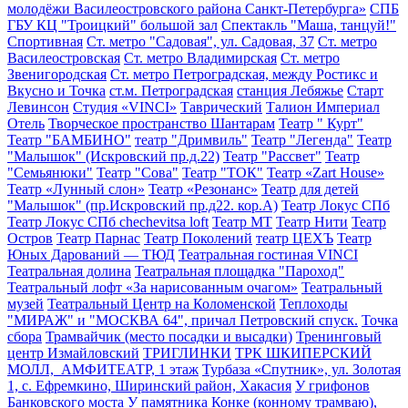
молодёжи Василеостровского района Санкт-Петербурга»
СПБ
ГБУ КЦ "Троицкий" большой зал
Спектакль "Маша, танцуй!"
Спортивная
Ст. метро "Садовая", ул. Садовая, 37
Ст. метро
Василеостровская
Ст. метро Владимирская
Ст. метро
Звенигородская
Ст. метро Петроградская, между Ростикс и
Вкусно и Точка
ст.м. Петроградская
станция Лебяжье
Старт
Левинсон
Студия «VINCI»
Таврический
Талион Империал
Отель
Творческое пространство Шантарам
Театр " Курт"
Театр "БАМБИНО"
театр "Дримвиль"
Театр "Легенда"
Театр
"Малышок" (Искровский пр.д.22)
Театр "Рассвет"
Театр
"Семьянюки"
Театр "Сова"
Театр "ТОК"
Театр «Zart House»
Театр «Лунный слон»
Театр «Резонанс»
Театр для детей
"Малышок" (пр.Искровский пр.д22. кор.А)
Театр Локус СПб
Театр Локус СПб chechevitsa loft
Театр МТ
Театр Нити
Театр
Остров
Театр Парнас
Театр Поколений
театр ЦЕХЪ
Театр
Юных Дарований — ТЮД
Театральная гостиная VINCI
Театральная долина
Театральная площадка "Пароход"
Театральный лофт «За нарисованным очагом»
Театральный
музей
Театральный Центр на Коломенской
Теплоходы
"МИРАЖ" и "МОСКВА 64", причал Петровский спуск.
Точка
сбора
Трамвайчик (место посадки и высадки)
Тренинговый
центр Измайловский
ТРИГЛИНКИ
ТРК ШКИПЕРСКИЙ
МОЛЛ, АМФИТЕАТР, 1 этаж
Турбаза «Спутник», ул. Золотая
1, с. Ефремкино, Ширинский район, Хакасия
У грифонов
Банковского моста
У памятника Конке (конному трамваю),