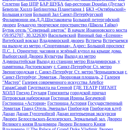
Сплетни
Бар ЦПР
БАР ШУБА
бар-ресторан Douglas (Дуглас)
Беверли Хиллз
Библиотека Планетария 1
БКЗ «Октябрьский»
Большая кухня
Большой Зал Санкт-Петербургской
Филармонии им.Д.Д.Шостаковича
Большой петергофский
дворец
Букацудо творческое пространство (Школа Тайко)
Бутик отель "Северный цветок"
В начале Иоанновского моста
(59.952707, 30.322630)
Васильевский
Винный бар «Есенин»
Витебский вокзал
Владимирский дворец
Встреча
Встречаемся
на выходе из метро «Спортивная». Адрес: Большой проспект
П.С. 1. Ориентир: часовня и зелёный купол на крыше дома.
Выборгский Дворец Культуры
Выход из метро
Адмиралтейская
Выход из станции метро Владимирская, у
памятника Достоевскому
г. Санкт-Петербург Ст. метро
Звенигородская
г. Санкт-Петербург Ст. метро Чернышевская
г.
Санкт-Петербург, Эрмитаж, Дворцовая площадь, 2
Галерея
"Мастер"
Галерея современного искусства Artefice
ГаражСарай
Гауптвахта на Сенной
ГДЕ ТЕАТР
ГИГАНТ
ХОЛЛ
Гнездо Глухаря
Горизонты
городской причал
Петровская набережная
Гостиная Ирины Богачевой
Гостиница «Астория»
Гостиница Астория
Государственный
Эрмитаж
Гранд Отель Эмеральд
Грибоедов
Грибоедов клуб
Дацан
Дацан Гунзэчойнэй
Дацан интерьерная экскурсия
Дворец Белосельских-Белозерских. Зеркальный зал.
Дворец
Великого князя Владимира
Дворец Великого Князя
Владимира /// The Palace of Grand Duke Vladimir
Дворец