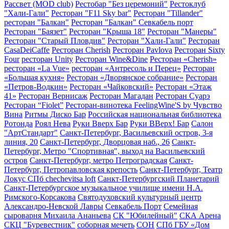
Рассвет (MOD club)
Рестобар "Без церемоний"
Рестоклуб
"Хали-Гали"
Ресторан "F11 Sky bar"
Ресторан "Tillander"
ресторан "Балкан"
Ресторан "Балкан" Севкабель порт
Ресторан "Баязет"
Ресторан "Крыша 18"
Ресторан "Манеры"
Ресторан "Старый Пловдив"
Ресторан "Хали-Гали"
Ресторан
CasaDeiCaffe
Ресторан Cherish
Ресторан Pavlova
Ресторан Sixty
Four
ресторан Unity
Ресторан Wine&Dine
Ресторан «Cherish»
ресторан «La Vue»
ресторан «Антресоль и Перец»
Ресторан
«Большая кухня»
Ресторан «Дворянское собрание»
Ресторан
«Петров-Водкин»
Ресторан «Чайковский»
Ресторан «Этаж
41»
Ресторан Вернисаж
Ресторан Магадан
Ресторан Суарэ
Ресторан “Fiolet”
Ресторан-винотека FeelingWine'S by Чувство
Вина
Ритмы Диско Бар
Российская национальная библиотека
Ротонда
Роял Нева
Руки Вверх Бар
Руки ВВерх! Бар
Салон
"АртСтандарт"
Санкт-Петербург, Васильевский остров, 3-я
линия, 20
Санкт-Петербург, Дворцовая наб., 26
Санкт-
Петербург, Метро "Спортивная", выход на Васильевский
остров
Санкт-Петербург, метро Петроградская
Санкт-
Петербург, Петропавловская крепость
Санкт-Петербург, Театр
Локус СПб chechevitsa loft
Санкт-Петербургский Планетарий
Санкт-Петербургское музыкальное училище имени Н.А.
Римского-Корсакова
Святодуховский культурный центр
Александро-Невской Лавры
Севкабель Порт
Семейная
сыроварня Михаила Ананьева
СК "Юбилейный"
СКА Арена
СКЦ "Буревестник"
соборная мечеть
СОН
СПб ГБУ «Дом